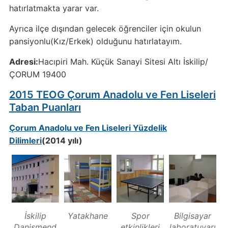
hatırlatmakta yarar var.
Ayrıca ilçe dışından gelecek öğrenciler için okulun
pansiyonlu(Kız/Erkek) olduğunu hatırlatayım.
Adresi:
Hacıpiri Mah. Küçük Sanayi Sitesi Altı İskilip/
ÇORUM 19400
2015 TEOG Çorum Anadolu ve Fen Liseleri
Taban Puanları
Çorum Anadolu ve Fen Liseleri Yüzdelik
Dilimleri
(2014 yılı)
İskilip
Yatakhane
Spor
Bilgisayar
Danişmend
etkinlikleri
laboratuvarı