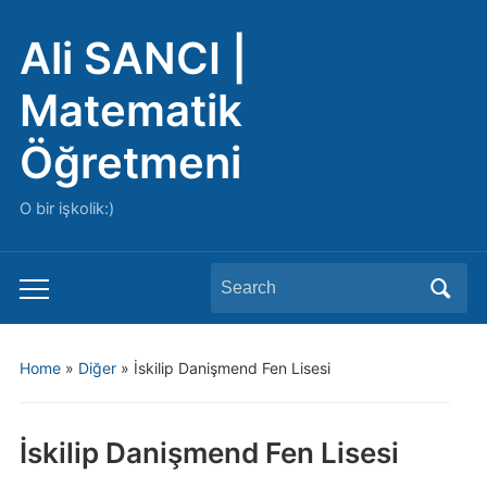
Ali SANCI |
Matematik
Öğretmeni
O bir işkolik:)
Search
Toggle
for:
mobile
menu
Home
»
Diğer
»
İskilip Danişmend Fen Lisesi
İskilip Danişmend Fen Lisesi