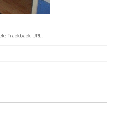
ack:
Trackback URL
.