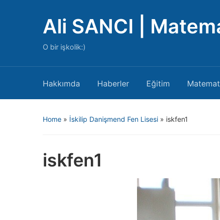
Ali SANCI | Matem
O bir işkolik:)
Hakkımda
Haberler
Eğitim
Matemat
Home
»
İskilip Danişmend Fen Lisesi
»
iskfen1
iskfen1