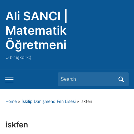
Ali SANCI |
Matematik
Öğretmeni
O bir işkolik:)
Search
Toggle
for:
mobile
menu
Home
»
İskilip Danişmend Fen Lisesi
»
iskfen
iskfen