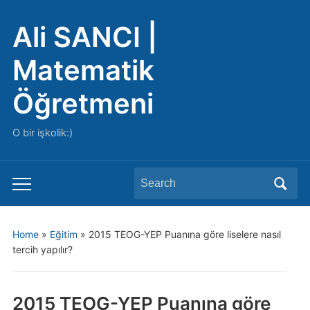
Ali SANCI |
Matematik
Öğretmeni
O bir işkolik:)
Search
Toggle
for:
mobile
menu
Home
»
Eğitim
»
2015 TEOG-YEP Puanına göre liselere nasıl
tercih yapılır?
2015 TEOG-YEP Puanına göre