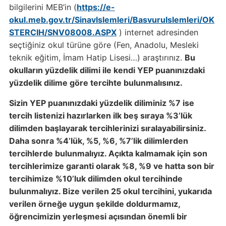
bilgilerini MEB’in (
https://e-
okul.meb.gov.tr/SinavIslemleri/BasvuruIslemleri/OK
STERCIH/SNV08008.ASPX
) internet adresinden
seçtiğiniz okul türüne göre (Fen, Anadolu, Mesleki
teknik eğitim, İmam Hatip Lisesi…) araştırınız.
Bu
okulların yüzdelik dilimi ile kendi YEP puanınızdaki
yüzdelik dilime göre tercihte bulunmalısınız.
Sizin YEP puanınızdaki yüzdelik diliminiz %7 ise
tercih listenizi hazırlarken ilk beş sıraya %3’lük
dilimden başlayarak tercihlerinizi sıralayabilirsiniz.
Daha sonra %4’lük, %5, %6, %7’lik dilimlerden
tercihlerde bulunmalıyız. Açıkta kalmamak için son
tercihlerimize garanti olarak %8, %9 ve hatta son bir
tercihimize %10’luk dilimden okul tercihinde
bulunmalıyız. Bize verilen 25 okul tercihini, yukarıda
verilen örneğe uygun şekilde doldurmamız,
öğrencimizin yerleşmesi açısından önemli bir