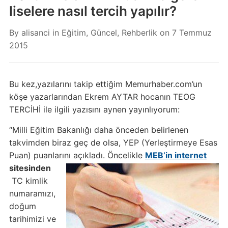
liselere nasıl tercih yapılır?
By
alisanci
in
Eğitim
,
Güncel
,
Rehberlik
on
7 Temmuz
2015
Bu kez,yazılarını takip ettiğim Memurhaber.com’un
köşe yazarlarından Ekrem AYTAR hocanın TEOG
TERCİHİ ile ilgili yazısını aynen yayınlıyorum:
“Milli Eğitim Bakanlığı daha önceden belirlenen
takvimden biraz geç de olsa, YEP (Yerleştirmeye Esas
Puan) puanlarını açıkladı. Öncelikle
MEB’in internet
sitesinden
TC kimlik
numaramızı,
doğum
tarihimizi ve