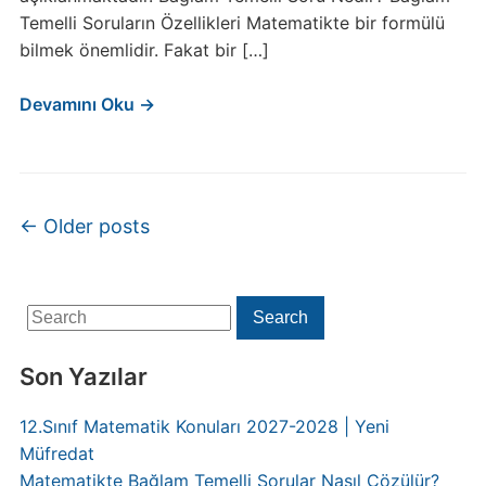
Temelli Soruların Özellikleri Matematikte bir formülü
bilmek önemlidir. Fakat bir […]
Devamını Oku →
Post navigation
←
Older posts
Search
Search
for:
Son Yazılar
12.Sınıf Matematik Konuları 2027-2028 | Yeni
Müfredat
Matematikte Bağlam Temelli Sorular Nasıl Çözülür?