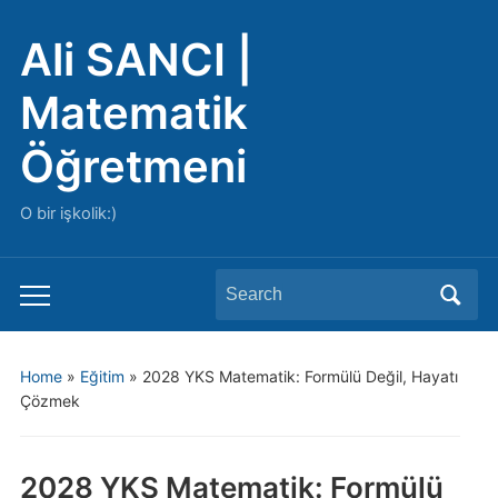
Ali SANCI |
Matematik
Öğretmeni
O bir işkolik:)
Search
Toggle
for:
mobile
menu
Home
»
Eğitim
»
2028 YKS Matematik: Formülü Değil, Hayatı
Çözmek
2028 YKS Matematik: Formülü