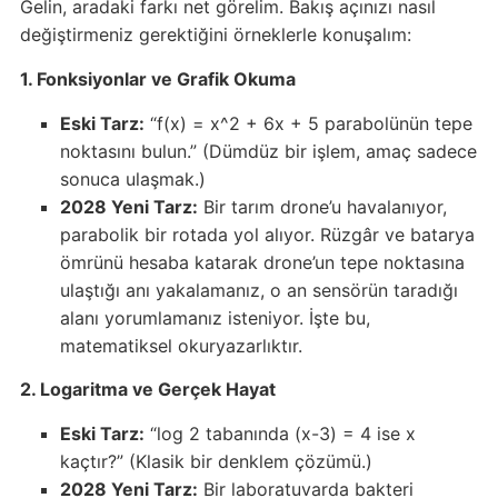
Gelin, aradaki farkı net görelim. Bakış açınızı nasıl
değiştirmeniz gerektiğini örneklerle konuşalım:
1. Fonksiyonlar ve Grafik Okuma
Eski Tarz:
“f(x) = x^2 + 6x + 5 parabolünün tepe
noktasını bulun.” (Dümdüz bir işlem, amaç sadece
sonuca ulaşmak.)
2028 Yeni Tarz:
Bir tarım drone’u havalanıyor,
parabolik bir rotada yol alıyor. Rüzgâr ve batarya
ömrünü hesaba katarak drone’un tepe noktasına
ulaştığı anı yakalamanız, o an sensörün taradığı
alanı yorumlamanız isteniyor. İşte bu,
matematiksel okuryazarlıktır.
2. Logaritma ve Gerçek Hayat
Eski Tarz:
“log 2 tabanında (x-3) = 4 ise x
kaçtır?” (Klasik bir denklem çözümü.)
2028 Yeni Tarz:
Bir laboratuvarda bakteri