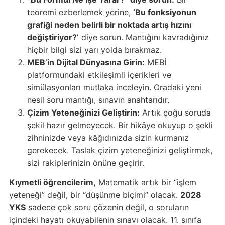
teoremi ezberlemek yerine,
‘Bu fonksiyonun
grafiği neden belirli bir noktada artış hızını
değiştiriyor?’
diye sorun. Mantığını kavradığınız
hiçbir bilgi sizi yarı yolda bırakmaz.
MEB’in Dijital Dünyasına Girin:
MEBİ
platformundaki etkileşimli içerikleri ve
simülasyonları mutlaka inceleyin. Oradaki yeni
nesil soru mantığı, sınavın anahtarıdır.
Çizim Yeteneğinizi Geliştirin:
Artık çoğu soruda
şekil hazır gelmeyecek. Bir hikâye okuyup o şekli
zihninizde veya kâğıdınızda sizin kurmanız
gerekecek. Taslak çizim yeteneğinizi geliştirmek,
sizi rakiplerinizin önüne geçirir.
Kıymetli öğrencilerim,
Matematik artık bir “işlem
yeteneği” değil, bir “düşünme biçimi” olacak.
2028
YKS
sadece çok soru çözenin değil, o soruların
içindeki hayatı okuyabilenin sınavı olacak. 11. sınıfa