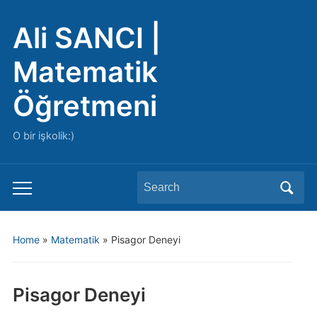
Ali SANCI |
Matematik
Öğretmeni
O bir işkolik:)
Search
Toggle
for:
mobile
menu
Home
»
Matematik
»
Pisagor Deneyi
Pisagor Deneyi