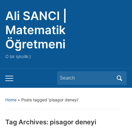
Ali SANCI |
Matematik
Öğretmeni
O bir işkolik:)
Search
Toggle
for:
mobile
menu
Home
»
Posts tagged 'pisagor deneyi'
Tag Archives:
pisagor deneyi