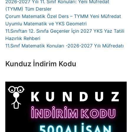
2026-2027 Yılı 11. Sınıf Konuları: Yeni Müfredat
(TYMM) Tüm Dersler
Çorum Matematik Özel Ders – TYMM Yeni Müfredat
Uyumlu Matematik ve YKS Geometri
11.Sınıftan 12. Sınıfa Geçenler İçin 2027 YKS Yaz Tatili
Hazırlık Rehberi
11.Sınıf Matematik Konuları -2026-2027 Yılı Müfredatı
Kunduz İndirim Kodu