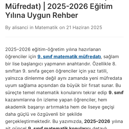
Müfredat) | 2025-2026 Eğitim
Yılına Uygun Rehber
By
alisanci
in
Matematik
on
21 Haziran 2025
2025–2026 eğitim-öğretim yılına hazırlanan
öğrenciler için
9. sınıf matematik müfredatı
, sağlam
bir lise başlangıcı yapmanın anahtarıdır. Özellikle 8.
sınıftan 9. sınıfa geçen öğrenciler için yaz tatili,
yalnızca dinlenme değil aynı zamanda yeni müfredata
uyum sağlama açısından da büyük bir fırsat sunar. Bu
süreçte temel matematik konularını tekrar edip
9. sınıf
kazanımlarına ön izleme yapan öğrenciler, hem
akademik başarıyı artırmakta hem de liseye geçişi
daha güçlü ve özgüvenli bir şekilde
gerçekleştirmektedir. Bu yazımızda,
2025–2026
yılına
ait güncel
9. sınıf matematik konuları
nı detaylı