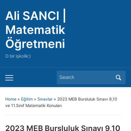
Ali SANCI |
Matematik
Öğretmeni
O bir işkolik:)
Search
Toggle
for:
mobile
menu
Home
»
Eğitim
»
Sınavlar
»
2023 MEB Bursluluk Sınavı 9,10
ve 11.Sınıf Matematik Konuları
2023 MEB Bursluluk Sınavı 9,10