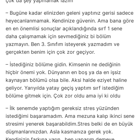
çok da şey yapmamak lazım
– Bugüne kadar elinizden geleni yaptınız gerisi sadece
heyecanlanmamak. Kendinize güvenin. Ama bana göre
en en önemlisi sonuçlar açıklandığında sırf 1 sene
daha çalışmamak için sevmediğiniz bi bölüm
yazmayın. Ben 3. Sınıfım isteyerek yazmadım ve
gerçekten benim için çok zor geçiyor.
– İstediğiniz bölüme gidin. Kimsenin ne dediğinin
hiçbir önemi yok. Dünyanın en boş ya da en işsiz
kaynayan bölümü olsa bile. Aksi halde eziyet haline
geliyor. Yarıyılda yatay geçiş yaptım sırf istediğim
bölüme gitmek için. Çok zor oldu ama iyi ki oldu
– İlk senemde yaptığım gereksiz stres yüzünden
istediğimi başaramadım. Ama mezuna kalıp ikinci sene
stresimi yenerek başarabildim.Stres belki de en büyük
düşmanlarınızdan. Asla kasmanıza gerek yok.
Kendinizin farkına varın , ben yaparım demeye