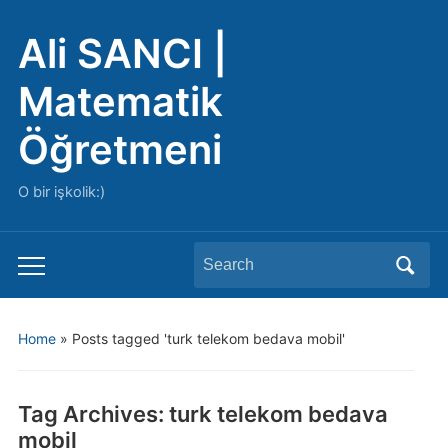
Ali SANCI |
Matematik
Öğretmeni
O bir işkolik:)
Search
Toggle
for:
mobile
menu
Home
»
Posts tagged 'turk telekom bedava mobil'
Tag Archives:
turk telekom bedava
mobil