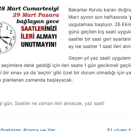
Bakanlar Kurulu kararı doğr
Mart ayının son haftasında ‘
uygulaması başlıyor. 26 Eki
günü geçilen kış saati uygul
saatler bir saat geri ayarlanm
ay ise saatler 1 saat ileri alı
Geçen yıl yaz saati uygulam
l seçimlere denk geldiği için ileri saate 1 gün gecikmeli geçil
i bir sınav ya da ‘seçim’ gibi özel bir durum olmadığı için y
ı planlanan zamanda başlayacak.
i gün
,
Saatler ne zaman ileri alınacak
,
yaz saati
ğretmen Atama ve Yer
Et yiyen b