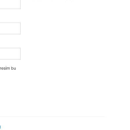
dresim bu
M