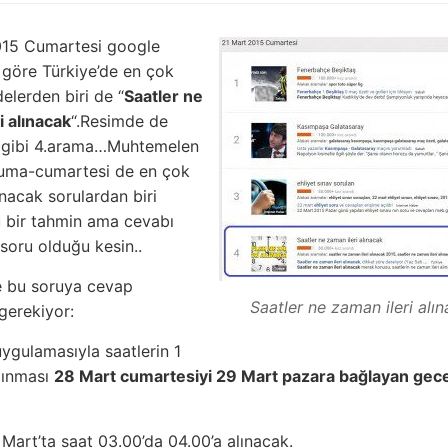
015 Cumartesi google
a göre Türkiye’de en çok
elerden biri de “
Saatler ne
i alınacak
“.Resimde de
 gibi 4.arama…Muhtemelen
cuma-cumartesi de en çok
nacak sorulardan biri
 bir tahmin ama cevabı
 soru olduğu kesin..
e bu soruya cevap
Saatler ne zaman ileri alı
gerekiyor:
uygulamasıyla saatlerin 1
alınması
28 Mart cumartesiyi 29 Mart pazara bağlayan gec
 Mart’ta saat 03.00’da 04.00’a
alınacak.