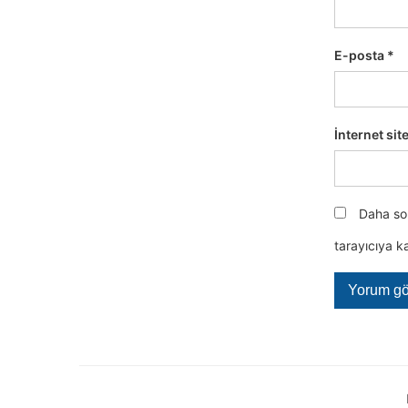
E-posta
*
İnternet sit
Daha son
tarayıcıya k