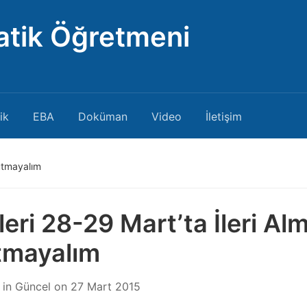
atik Öğretmeni
ik
EBA
Doküman
Video
İletişim
nutmayalım
leri 28-29 Mart’ta İleri Al
tmayalım
in
Güncel
on
27 Mart 2015