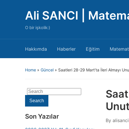
Ali SANCI | Matem
O bir işkolik:)
Hakkımda
Haberler
Eğitim
Matemat
Home
»
Güncel
»
Saatleri 28-29 Mart’ta İleri Almayı U
Saat
Search
for:
Search
Unu
Son Yazılar
By
alisanci