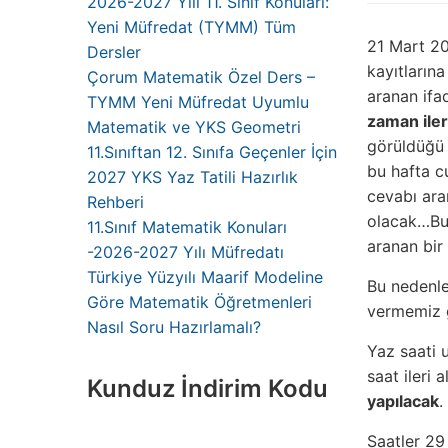
2026-2027 Yılı 11. Sınıf Konuları:
Yeni Müfredat (TYMM) Tüm
21 Mart 2
Dersler
kayıtların
Çorum Matematik Özel Ders –
aranan ifad
TYMM Yeni Müfredat Uyumlu
zaman iler
Matematik ve YKS Geometri
görüldüğü
11.Sınıftan 12. Sınıfa Geçenler İçin
bu hafta 
2027 YKS Yaz Tatili Hazırlık
cevabı ara
Rehberi
olacak…Bu
11.Sınıf Matematik Konuları
aranan bir
-2026-2027 Yılı Müfredatı
Türkiye Yüzyılı Maarif Modeline
Bu nedenl
Göre Matematik Öğretmenleri
vermemiz 
Nasıl Soru Hazırlamalı?
Yaz saati 
saat ileri 
Kunduz İndirim Kodu
yapılacak
.
Saatler 29