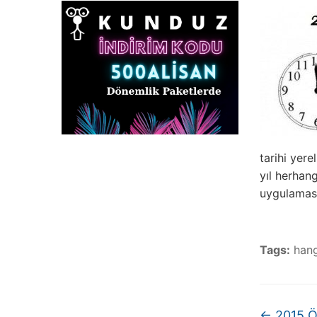
tarihi yere
yıl herhang
uygulamas
Tags:
hang
←
2015 Ö