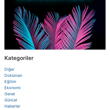
Kategoriler
Diğer
Doküman
Eğitim
Ekonomi
Genel
Güncel
Haberler