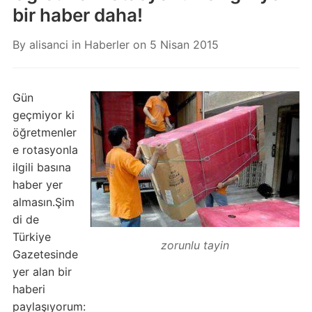
bir haber daha!
By
alisanci
in
Haberler
on
5 Nisan 2015
Gün
geçmiyor ki
öğretmenler
e rotasyonla
ilgili basına
haber yer
almasın.Şim
di de
Türkiye
zorunlu tayin
Gazetesinde
yer alan bir
haberi
paylaşıyorum: