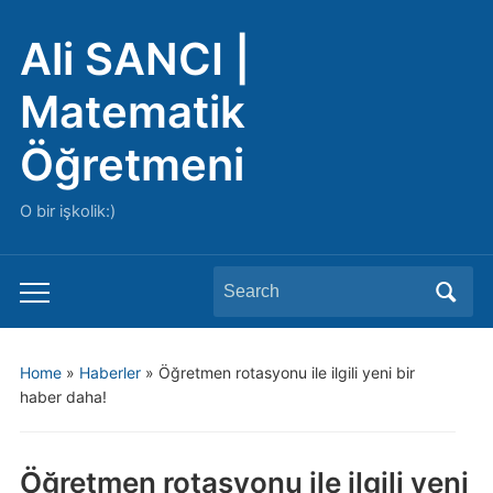
Ali SANCI |
Matematik
Öğretmeni
O bir işkolik:)
Search
Toggle
for:
mobile
menu
Home
»
Haberler
»
Öğretmen rotasyonu ile ilgili yeni bir
haber daha!
Öğretmen rotasyonu ile ilgili yeni