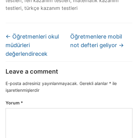
testleri
,
fen kazanım testleri
,
matematik kazanım
testleri
,
türkçe kazanım testleri
←
Öğretmenleri okul
Öğretmenlere mobil
müdürleri
not defteri geliyor
→
değerlendirecek
Leave a comment
E-posta adresiniz yayınlanmayacak.
Gerekli alanlar
*
ile
işaretlenmişlerdir
Yorum
*