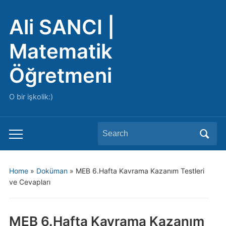
Ali SANCI |
Matematik
Öğretmeni
O bir işkolik:)
Search
Toggle
for:
mobile
menu
Home
»
Doküman
»
MEB 6.Hafta Kavrama Kazanım Testleri
ve Cevapları
MEB 6.Hafta Kavrama Kazanım