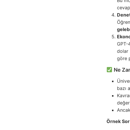
Bu mo
cevap
Denet
Öğren
gelebi
Ekono
GPT-4
dolar 
göre p
Ne Zam
Ünive
bazı a
Kavra
değerl
Ancak 
Örnek Sor