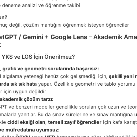
e deneme analizi ve öğrenme takibi
un?
uç değil, çözüm mantığını öğrenmek isteyen öğrenciler
tGPT / Gemini + Google Lens
– Akademik Ama 
k
YKS ve LGS İçin Önerilmez?
i, grafik ve geometri sorularında başarısız:
l algılama yeteneği henüz çok gelişmediği için,
şekilli yeni 
rda sık sık hata
yapar. Özellikle geometri ve tablo yorumu 
r için uygun değildir.
 akademik çözüm tarzı:
PT ve benzeri modeller genellikle soruları çok uzun ve teor
malarla yanıtlar. Bu da sınav sürelerine ve sınav mantığına
ikle
ciddi eksiği olan
,
temeli zayıf öğrenciler
için kafa karıştı
ye müfredatına uyumsuz: