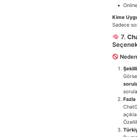
Onlin
Kime Uyg
Sadece son
7.
Cha
Seçene
Neden 
Şekill
Görse
sorula
sorula
Fazla
ChatG
açıkla
Özell
Türki