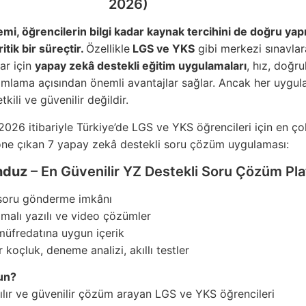
2026)
mi, öğrencilerin bilgi kadar kaynak tercihini de doğru ya
itik bir süreçtir.
Özellikle
LGS ve YKS
gibi merkezi sınavlar
ar için
yapay zekâ destekli eğitim uygulamaları
, hız, doğru
mlama açısından önemli avantajlar sağlar. Ancak her uygul
kili ve güvenilir değildir.
2026 itibariyle Türkiye’de LGS ve YKS öğrencileri için en ço
öne çıkan 7 yapay zekâ destekli soru çözüm uygulaması:
nduz
– En Güvenilir YZ Destekli Soru Çözüm Pl
soru gönderme imkânı
amalı yazılı ve video çözümler
üfredatına uygun içerik
r koçluk, deneme analizi, akıllı testler
un?
aşılır ve güvenilir çözüm arayan LGS ve YKS öğrencileri