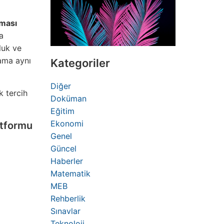
pması
a
luk ve
ama aynı
Kategoriler
Diğer
k tercih
Doküman
Eğitim
Ekonomi
atformu
Genel
Güncel
Haberler
Matematik
MEB
Rehberlik
Sınavlar
Teknoloji