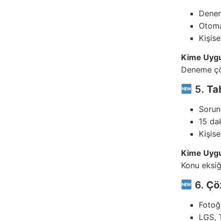
Denem
Otoma
Kişise
Kime Uyg
Deneme çöz
5.
Ta
Sorun
15 da
Kişise
Kime Uyg
Konu eksiğ
6.
Çö
Fotoğ
LGS, 