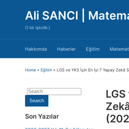
Ali SANCI | Matem
O bir işkolik:)
Hakkımda
Haberler
Eğitim
Matemat
Home
»
Eğitim
»
LGS ve YKS İçin En İyi 7 Yapay Zekâ
LGS 
Search
for:
Search
Zekâ
(20
Son Yazılar