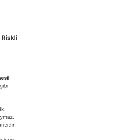
Riskli
nesil
gibi
ik
 uymaz.
rıcıdır.