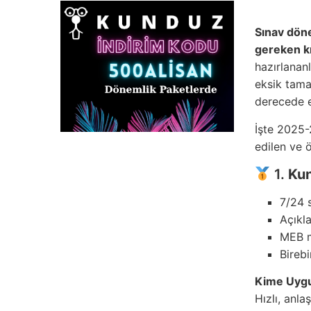
Sınav döne
gereken kr
hazırlananl
eksik tama
derecede et
İşte 2025-
edilen ve 
1.
Ku
7/24 
Açıkl
MEB m
Birebi
Kime Uyg
Hızlı, anl