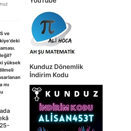
YouTube
muz
S ve
kiye’deki
laması.
eğil?
ski yüksek
Kunduz Dönemlik
dilmeli
İndirim Kodu
asarlanan
a mı
bu
yada
Zekâ
25-