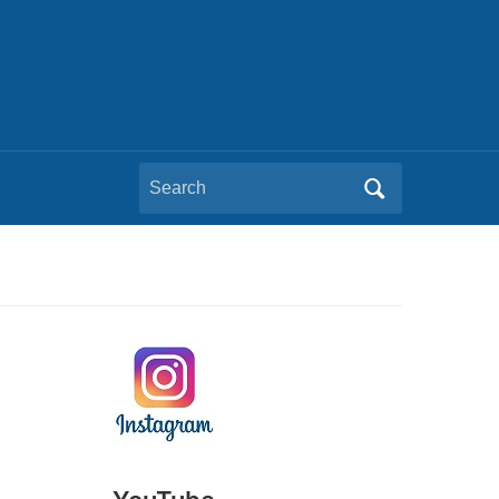
Search
for: