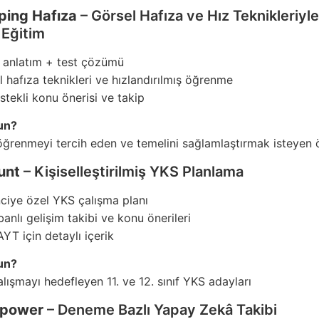
ping Hafıza
– Görsel Hafıza ve Hız Teknikleriyle
 Eğitim
 anlatım + test çözümü
 hafıza teknikleri ve hızlandırılmış öğrenme
stekli konu önerisi ve takip
un?
öğrenmeyi tercih eden ve temelini sağlamlaştırmak isteyen 
unt
– Kişiselleştirilmiş YKS Planlama
ciye özel YKS çalışma planı
anlı gelişim takibi ve konu önerileri
YT için detaylı içerik
un?
çalışmayı hedefleyen 11. ve 12. sınıf YKS adayları
power
– Deneme Bazlı Yapay Zekâ Takibi