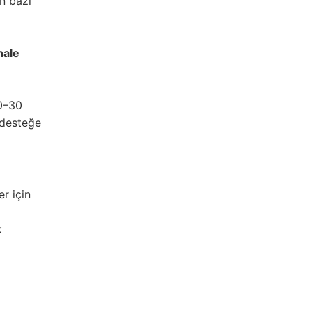
in bazı
hale
20–30
ı desteğe
r için
k