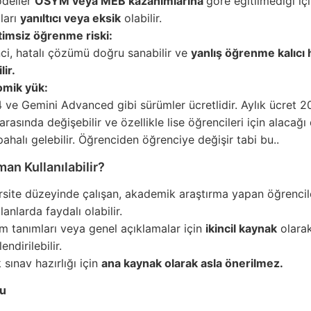
deller
ÖSYM veya MEB kazanımlarına
göre eğitilmediği iç
ları
yanıltıcı veya eksik
olabilir.
imsiz öğrenme riski:
ci, hatalı çözümü doğru sanabilir ve
yanlış öğrenme kalıcı 
lir.
mik yük:
 ve Gemini Advanced gibi sürümler ücretlidir. Aylık ücret 
arasında değişebilir ve özellikle lise öğrencileri için alacağ
ahalı gelebilir. Öğrenciden öğrenciye değişir tabi bu..
an Kullanılabilir?
rsite düzeyinde çalışan, akademik araştırma yapan öğrencile
lanlarda faydalı olabilir.
m tanımları veya genel açıklamalar için
ikincil kaynak
olara
endirilebilir.
sınav hazırlığı için
ana kaynak olarak asla önerilmez.
u