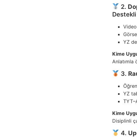
2.
Do
Destekli
Video
Görsel
YZ de
Kime Uyg
Anlatımla 
3.
Ra
Öğren
YZ tab
TYT–A
Kime Uyg
Disiplinli 
4.
Up