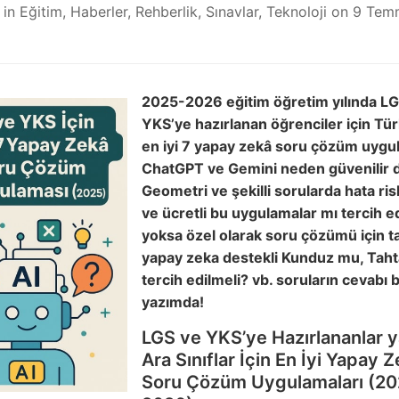
in
Eğitim
,
Haberler
,
Rehberlik
,
Sınavlar
,
Teknoloji
on
9 Tem
2025-2026 eğitim öğretim yılında LG
YKS’ye hazırlanan öğrenciler için Tür
en iyi 7 yapay zekâ soru çözüm uygu
ChatGPT ve Gemini neden güvenilir d
Geometri ve şekilli sorularda hata ri
ve ücretli bu uygulamalar mı tercih e
yoksa özel olarak soru çözümü için t
yapay zeka destekli Kunduz mu, Taht
tercih edilmeli? vb. soruların cevabı 
yazımda!
LGS ve YKS’ye Hazırlananlar 
Ara Sınıflar İçin En İyi Yapay 
Soru Çözüm Uygulamaları (20