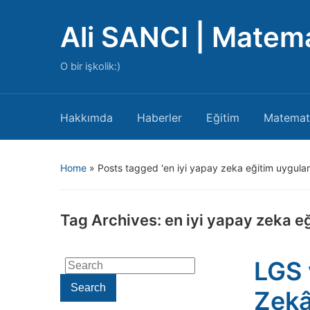
Ali SANCI | Matem
O bir işkolik:)
Hakkımda
Haberler
Eğitim
Matemat
Home
»
Posts tagged 'en iyi yapay zeka eğitim uygulam
Tag Archives:
en iyi yapay zeka e
LGS 
Search
for:
Search
Zekâ