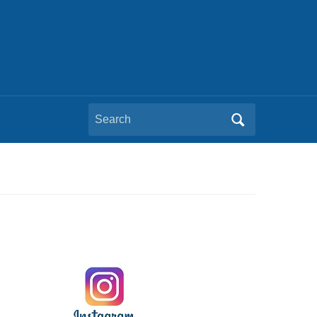
Search
for: