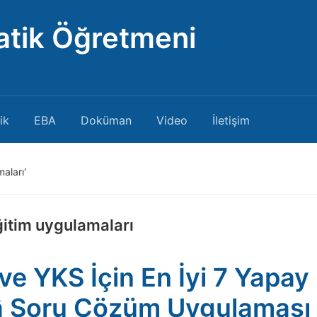
atik Öğretmeni
ik
EBA
Doküman
Video
İletişim
aları'
ğitim uygulamaları
ve YKS İçin En İyi 7 Yapay
 Soru Çözüm Uygulaması