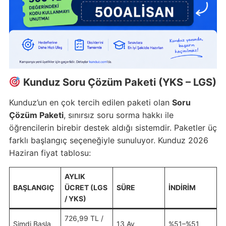
Kunduz Soru Çözüm Paketi (YKS – LGS)
Kunduz’un en çok tercih edilen paketi olan
Soru
Çözüm Paketi
, sınırsız soru sorma hakkı ile
öğrencilerin birebir destek aldığı sistemdir. Paketler üç
farklı başlangıç seçeneğiyle sunuluyor. Kunduz 2026
Haziran fiyat tablosu:
AYLIK
BAŞLANGIÇ
ÜCRET (LGS
SÜRE
İNDIRIM
/ YKS)
726,99 TL /
Şimdi Başla
13 Ay
%51–%51