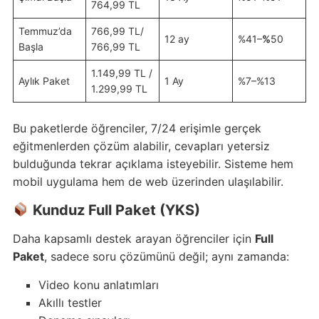
764,99 TL
Temmuz’da
766,99 TL/
12 ay
%41–
%
50
Başla
766,99 TL
1.149,99 TL /
Aylık Paket
1 Ay
%7–%13
1.299,99 TL
Bu paketlerde öğrenciler, 7/24 erişimle gerçek
eğitmenlerden çözüm alabilir, cevapları yetersiz
bulduğunda tekrar açıklama isteyebilir. Sisteme hem
mobil uygulama hem de web üzerinden ulaşılabilir.
Kunduz Full Paket (YKS)
Daha kapsamlı destek arayan öğrenciler için
Full
Paket
, sadece soru çözümünü değil; aynı zamanda:
Video konu anlatımları
Akıllı testler