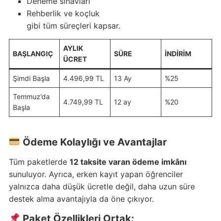
Deneme sınavları
Rehberlik ve koçluk
gibi tüm süreçleri kapsar.
AYLIK
BAŞLANGIÇ
SÜRE
İNDIRIM
ÜCRET
Şimdi Başla
4.496,99 TL
13 Ay
%25
Temmuz’da
4.749,99 TL
12 ay
%20
Başla
Ödeme Kolaylığı ve Avantajlar
Tüm paketlerde
12 taksite varan ödeme imkânı
sunuluyor. Ayrıca, erken kayıt yapan öğrenciler
yalnızca daha düşük ücretle değil, daha uzun süre
destek alma avantajıyla da öne çıkıyor.
Paket Özellikleri Ortak: