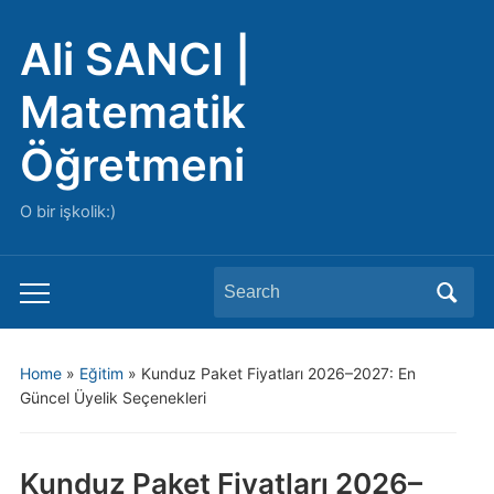
Ali SANCI |
Matematik
Öğretmeni
O bir işkolik:)
Search
Toggle
for:
mobile
menu
Home
»
Eğitim
»
Kunduz Paket Fiyatları 2026–2027: En
Güncel Üyelik Seçenekleri
Kunduz Paket Fiyatları 2026–