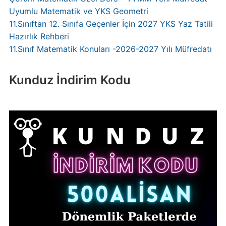
Uyumlu Matematik ve YKS Geometri
11.Sınıftan 12. Sınıfa Geçenler İçin 2027 YKS Yaz Tatili
Hazırlık Rehberi
11.Sınıf Matematik Konuları -2026-2027 Yılı Müfredatı
Kunduz İndirim Kodu