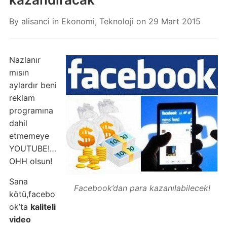
By
alisanci
in
Ekonomi
,
Teknoloji
on
29 Mart 2015
Nazlanır
mısın
aylardır beni
reklam
programına
dahil
etmemeye
YOUTUBE!…
OHH olsun!
Sana
Facebook’dan para kazanılabilecek!
kötü,facebo
ok’ta
kaliteli
video