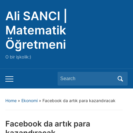
Ali SANCI |
Matematik
Öğretmeni
O bir işkolik:)
Search
Toggle
for:
mobile
menu
Home
»
Ekonomi
»
Facebook da artık para kazandıracak
Facebook da artık para
kazandıracak