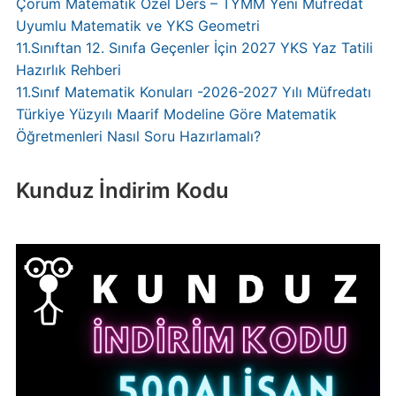
Çorum Matematik Özel Ders – TYMM Yeni Müfredat
Uyumlu Matematik ve YKS Geometri
11.Sınıftan 12. Sınıfa Geçenler İçin 2027 YKS Yaz Tatili
Hazırlık Rehberi
11.Sınıf Matematik Konuları -2026-2027 Yılı Müfredatı
Türkiye Yüzyılı Maarif Modeline Göre Matematik
Öğretmenleri Nasıl Soru Hazırlamalı?
Kunduz İndirim Kodu