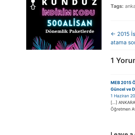
Tags:
anka
←
2015 İs
atama son
1 Yor
MEB 2015 Öğ
Güncel ve D
1 Haziran 2
[…] ANKARA 
Öğretmen At
Leave a