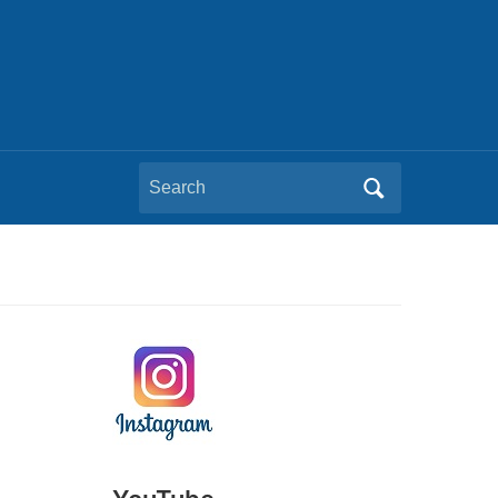
Search
for: