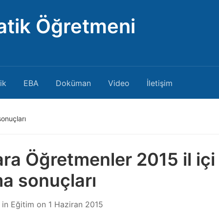
atik Öğretmeni
ik
EBA
Doküman
Video
İletişim
sonuçları
ra Öğretmenler 2015 il içi
a sonuçları
in
Eğitim
on
1 Haziran 2015