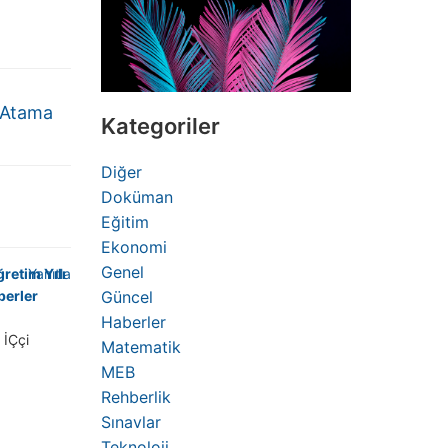
n Atama
Kategoriler
Diğer
Doküman
Eğitim
Ekonomi
Genel
retim Yılı
Yanıtla
berler
Güncel
Haberler
 İÇçi
Matematik
MEB
Rehberlik
Sınavlar
Teknoloji