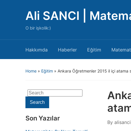
Ali SANCI | Matem
O bir işkolik:)
Hakkımda
Haberler
Eğitim
Matemat
Home
»
Eğitim
»
Ankara Öğretmenler 2015 il içi atama 
Anka
Search
for:
Search
atam
Son Yazılar
By
alisanci