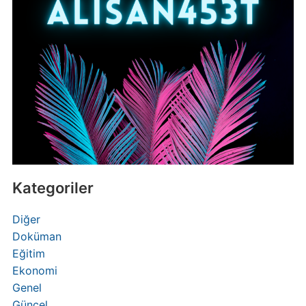
Kategoriler
Diğer
Doküman
Eğitim
Ekonomi
Genel
Güncel