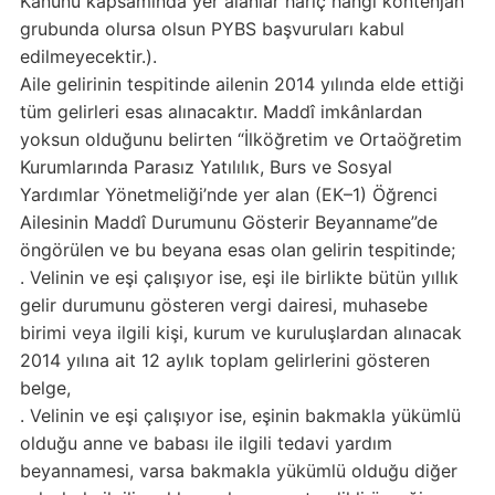
Kanunu kapsamında yer alanlar hariç hangi kontenjan
grubunda olursa olsun PYBS başvuruları kabul
edilmeyecektir.).
Aile gelirinin tespitinde ailenin 2014 yılında elde ettiği
tüm gelirleri esas alınacaktır. Maddî imkânlardan
yoksun olduğunu belirten “İlköğretim ve Ortaöğretim
Kurumlarında Parasız Yatılılık, Burs ve Sosyal
Yardımlar Yönetmeliği’nde yer alan (EK–1) Öğrenci
Ailesinin Maddî Durumunu Gösterir Beyanname”de
öngörülen ve bu beyana esas olan gelirin tespitinde;
. Velinin ve eşi çalışıyor ise, eşi ile birlikte bütün yıllık
gelir durumunu gösteren vergi dairesi, muhasebe
birimi veya ilgili kişi, kurum ve kuruluşlardan alınacak
2014 yılına ait 12 aylık toplam gelirlerini gösteren
belge,
. Velinin ve eşi çalışıyor ise, eşinin bakmakla yükümlü
olduğu anne ve babası ile ilgili tedavi yardım
beyannamesi, varsa bakmakla yükümlü olduğu diğer