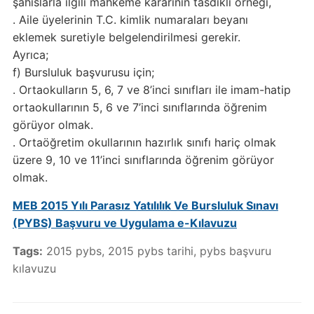
şahıslarla ilgili mahkeme kararının tasdikli örneği,
. Aile üyelerinin T.C. kimlik numaraları beyanı
eklemek suretiyle belgelendirilmesi gerekir.
Ayrıca;
f) Bursluluk başvurusu için;
. Ortaokulların 5, 6, 7 ve 8’inci sınıfları ile imam-hatip
ortaokullarının 5, 6 ve 7’inci sınıflarında öğrenim
görüyor olmak.
. Ortaöğretim okullarının hazırlık sınıfı hariç olmak
üzere 9, 10 ve 11’inci sınıflarında öğrenim görüyor
olmak.
MEB 2015 Yılı Parasız Yatılılık Ve Bursluluk Sınavı
(PYBS) Başvuru ve Uygulama e-Kılavuzu
Tags:
2015 pybs
,
2015 pybs tarihi
,
pybs başvuru
kılavuzu