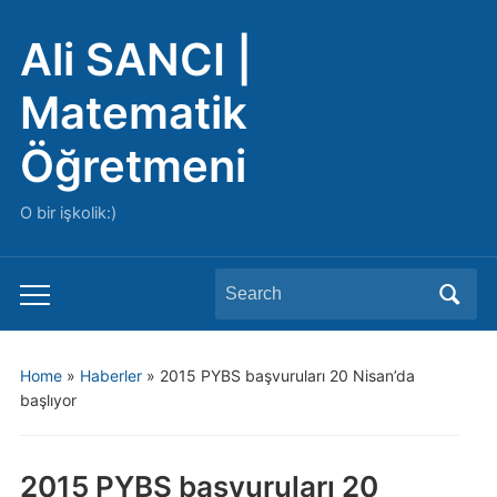
Ali SANCI |
Matematik
Öğretmeni
O bir işkolik:)
Search
Toggle
for:
mobile
menu
Home
»
Haberler
»
2015 PYBS başvuruları 20 Nisan’da
başlıyor
2015 PYBS başvuruları 20