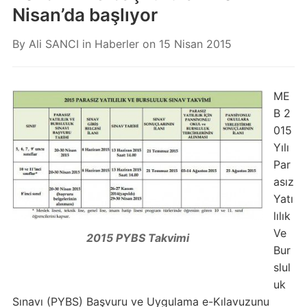
Nisan’da başlıyor
By
Ali SANCI
in
Haberler
on
15 Nisan 2015
ME
B 2
015
Yılı
Par
asız
Yatı
lılık
Ve
2015 PYBS Takvimi
Bur
slul
uk
Sınavı (PYBS) Başvuru ve Uygulama e-Kılavuzunu