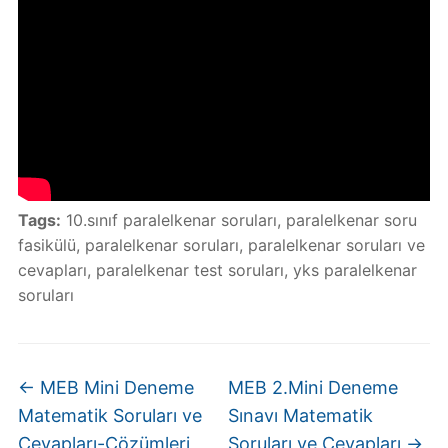
Tags:
10.sınıf paralelkenar soruları
,
paralelkenar soru
fasikülü
,
paralelkenar soruları
,
paralelkenar soruları ve
cevapları
,
paralelkenar test soruları
,
yks paralelkenar
soruları
←
MEB Mini Deneme
MEB 2.Mini Deneme
Matematik Soruları ve
Sınavı Matematik
Cevapları-Çözümleri
Soruları ve Cevapları
→