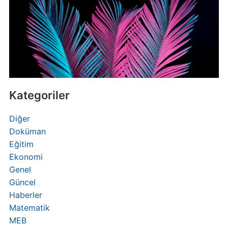
Kategoriler
Diğer
Doküman
Eğitim
Ekonomi
Genel
Güncel
Haberler
Matematik
MEB