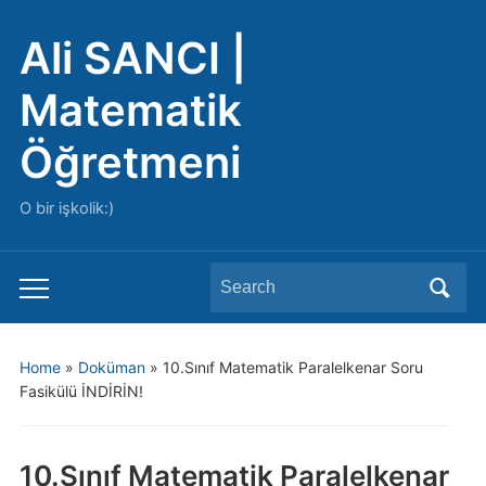
Ali SANCI |
Matematik
Öğretmeni
O bir işkolik:)
Search
Toggle
for:
mobile
menu
Home
»
Doküman
»
10.Sınıf Matematik Paralelkenar Soru
Fasikülü İNDİRİN!
10.Sınıf Matematik Paralelkenar