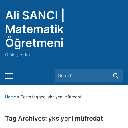
Ali SANCI |
Matematik
Öğretmeni
O bir işkolik:)
Search
Toggle
for:
mobile
menu
Home
»
Posts tagged 'yks yeni müfredat'
Tag Archives:
yks yeni müfredat