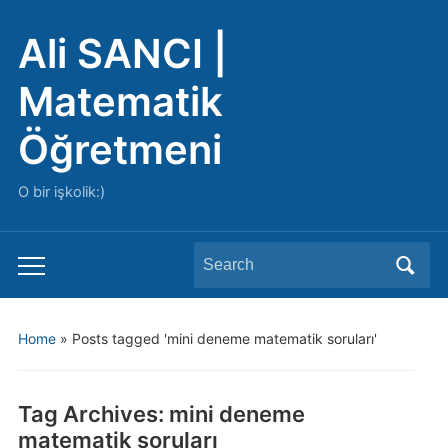
Ali SANCI |
Matematik
Öğretmeni
O bir işkolik:)
Search
Toggle
for:
mobile
menu
Home
»
Posts tagged 'mini deneme matematik soruları'
Tag Archives:
mini deneme
matematik soruları