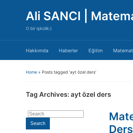
Ali SANCI | Matem
O bir işkolik:)
Hakkımda
Haberler
Eğitim
Matemat
Home
»
Posts tagged 'ayt özel ders'
Tag Archives:
ayt özel ders
Mate
Search
for:
Search
Ders