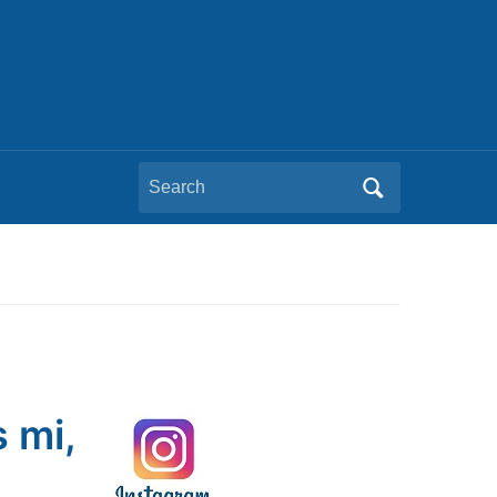
Search
for:
 mi,