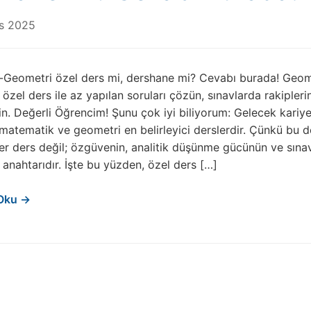
s 2025
Geometri özel ders mi, dershane mi? Cevabı burada! Geom
zel ders ile az yapılan soruları çözün, sınavlarda rakiplerin
n. Değerli Öğrencim! Şunu çok iyi biliyorum: Gelecek kariye
matematik ve geometri en belirleyici derslerdir. Çünkü bu d
er ders değil; özgüvenin, analitik düşünme gücünün ve sına
 anahtarıdır. İşte bu yüzden, özel ders […]
Oku →