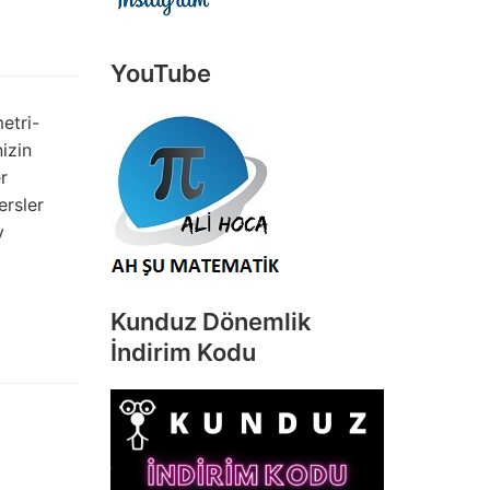
YouTube
etri-
izin
r
ersler
v
Kunduz Dönemlik
İndirim Kodu