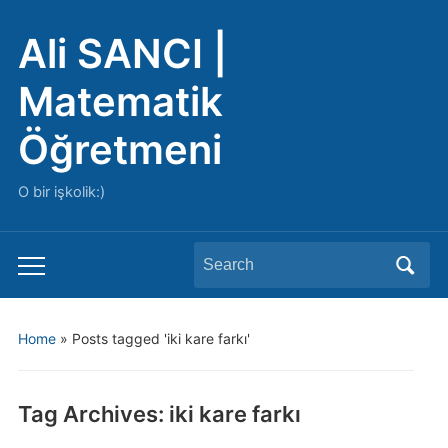
Ali SANCI |
Matematik
Öğretmeni
O bir işkolik:)
Search
Toggle
for:
mobile
menu
Home
»
Posts tagged 'iki kare farkı'
Tag Archives:
iki kare farkı