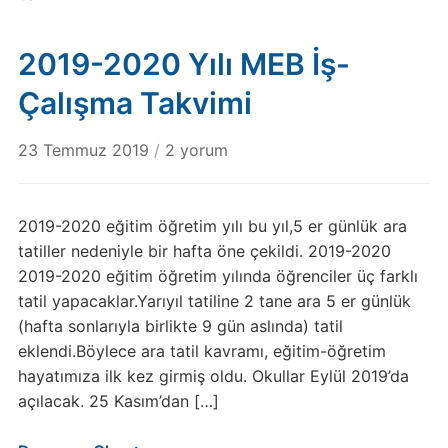
2019-2020 Yılı MEB İş-
Çalışma Takvimi
2019-
23 Temmuz 2019
/
2 yorum
2020
Yılı
MEB
2019-2020 eğitim öğretim yılı bu yıl,5 er günlük ara
İş-
tatiller nedeniyle bir hafta öne çekildi. 2019-2020
Çalışma
2019-2020 eğitim öğretim yılında öğrenciler üç farklı
Takvimi
tatil yapacaklar.Yarıyıl tatiline 2 tane ara 5 er günlük
için
(hafta sonlarıyla birlikte 9 gün aslında) tatil
eklendi.Böylece ara tatil kavramı, eğitim-öğretim
hayatımıza ilk kez girmiş oldu. Okullar Eylül 2019’da
açılacak. 25 Kasım’dan […]