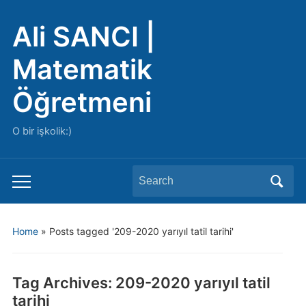
Ali SANCI |
Matematik
Öğretmeni
O bir işkolik:)
Search
Toggle
for:
mobile
menu
Home
»
Posts tagged '209-2020 yarıyıl tatil tarihi'
Tag Archives:
209-2020 yarıyıl tatil
tarihi